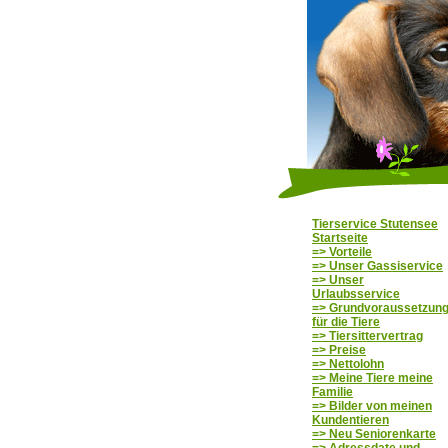
Tierservice Stutensee
Startseite
=> Vorteile
=> Unser Gassiservice
=> Unser
Urlaubsservice
=> Grundvoraussetzun
für die Tiere
=> Tiersittervertrag
=> Preise
=> Nettolohn
=> Meine Tiere meine
Familie
=> Bilder von meinen
Kundentieren
=> Neu Seniorenkarte