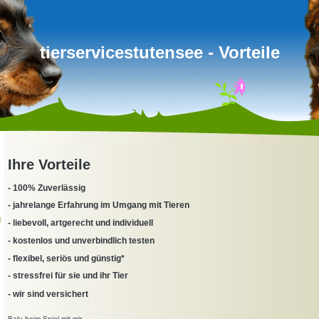
tierservicestutensee - Vorteile
Ihre Vorteile
- 100% Zuverlässig
- jahrelange Erfahrung im Umgang mit Tieren
g
- liebevoll, artgerecht und individuell
- kostenlos und unverbindlich testen
- flexibel, seriös und günstig*
- stressfrei für sie und ihr Tier
- wir sind versichert
Balu beim Spiel mit mir